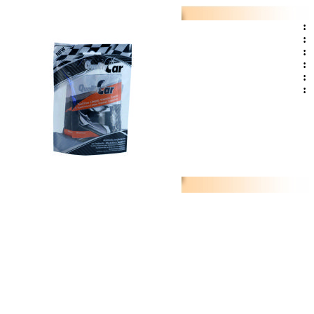
:
:
:
:
:
: