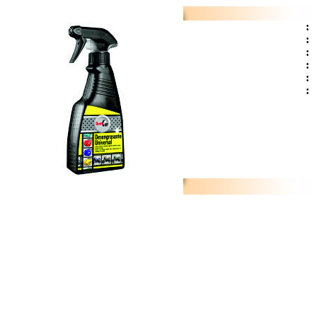
:
:
:
:
:
: