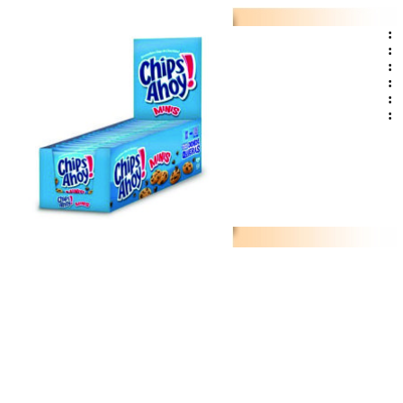
:
:
:
:
:
: