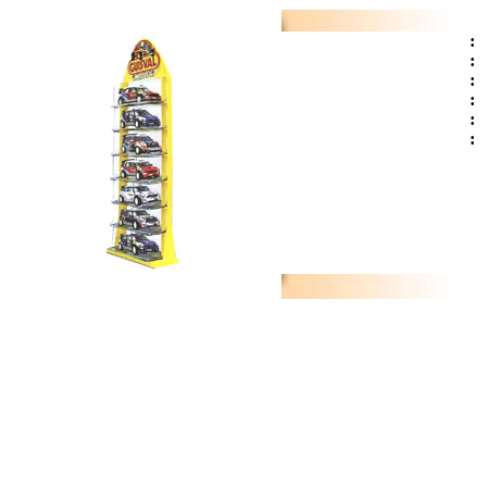
:
:
:
:
:
: