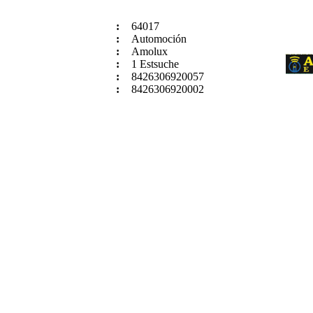
:
64017
:
Automoción
:
Amolux
:
1 Estsuche
:
8426306920057
:
8426306920002