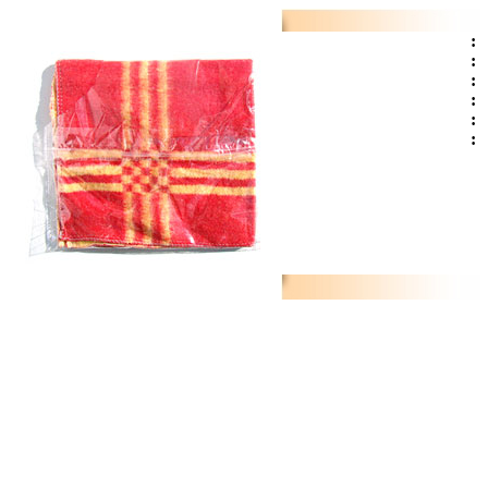
:
:
:
:
:
: