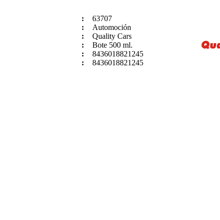
:
63707
:
Automoción
:
Quality Cars
:
Bote 500 ml.
:
8436018821245
:
8436018821245