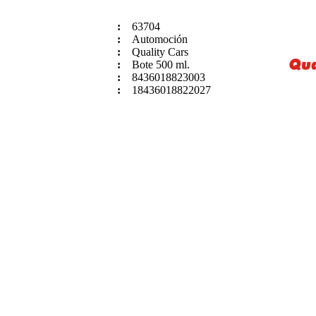
:
63704
:
Automoción
:
Quality Cars
:
Bote 500 ml.
:
8436018823003
:
18436018822027