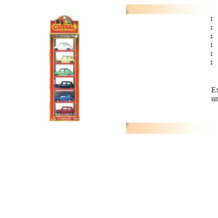
:
:
:
:
:
:
Ex
un