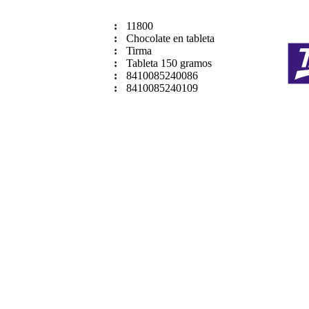
:
11800
:
Chocolate en tableta
:
Tirma
:
Tableta 150 gramos
:
8410085240086
:
8410085240109