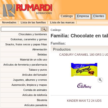
Catálogo
Empresa
Clientes
Novedades
Lista de las familias
Lista de las marcas
Catálogo
Chocolates y bombones
Familia: Chocolate en ta
Golosinas, caramelos y gomas
Familias:
Snacks, frutos secos y papas fritas
Productos
Alimentación
CADBURY CARAMEL 180 GRS 1 U
Bebidas
Material de un sólo uso
Artículos de ferreteria y parafarmacia
Tabaco y puros
Artículos del fumador
Juguetes, albumes y cromos
Automoción, limpieza y mapas
Comida de animales
Artículos de telefonía
Bisuteria
KINDER MAXI T.2 24 UDS
Artículos panaderia