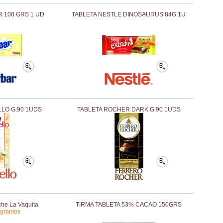
R 100 GRS 1 UD
TABLETA NESTLE DINOSAURUS 84G 1U
LLO G.90 1UDS
TABLETA ROCHER DARK G.90 1UDS
che La Vaquita
TIRMA TABLETA 53% CACAO 150GRS
 gramos