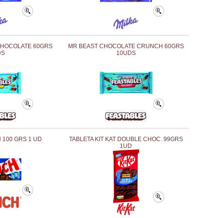
CHOCOLATE 60GRS
MR BEAST CHOCOLATE CRUNCH 60GRS
DS
10UDS
 100 GRS 1 UD
TABLETA KIT KAT DOUBLE CHOC. 99GRS
1UD