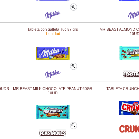
Tableta con galleta Tuc 87 grs
MR BEAST ALMOND 
1 unidad
10U
0UDS
MR BEAST MILK CHOCOLATE PEANUT 60GR
TABLETA CRUNCH
10UD